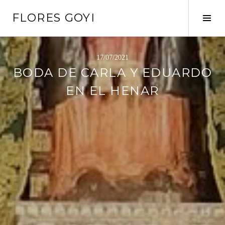
Saltar
FLORES GOYI
al
Alte
contenido
barr
later
17/07/2021
BODA DE CARLA Y EDUARDO
EN EL HENAR