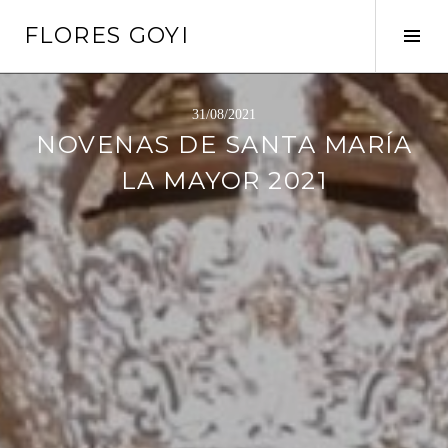
Saltar
FLORES GOYI
al
Alte
contenido
barr
later
31/08/2021
NOVENAS DE SANTA MARÍA
LA MAYOR 2021