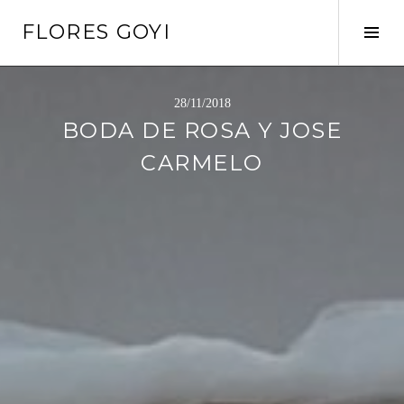
Saltar
FLORES GOYI
al
Alte
contenido
barr
later
28/11/2018
BODA DE ROSA Y JOSE
CARMELO