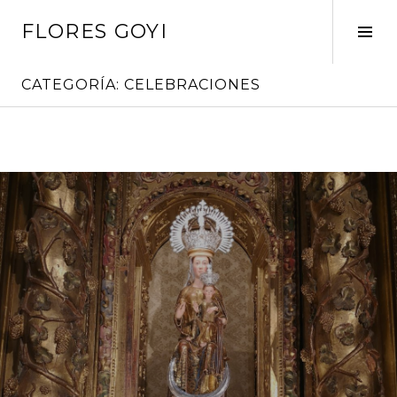
Saltar
FLORES GOYI
al
Alte
contenido
barr
later
CATEGORÍA:
CELEBRACIONES
Sigue
leyendo
→