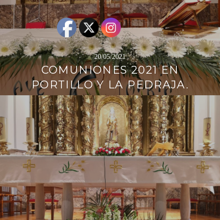
20/05/2021
COMUNIONES 2021 EN
PORTILLO Y LA PEDRAJA.
Sigue
leyendo
→